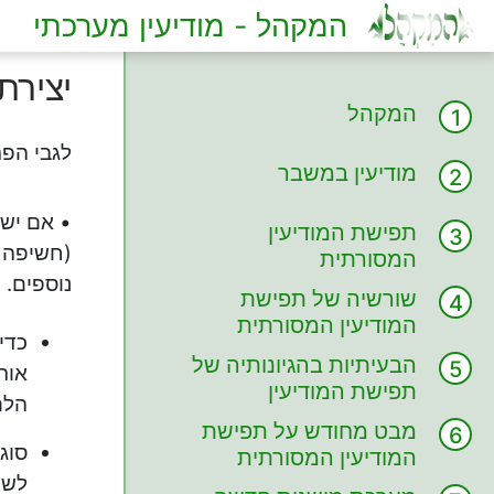
המקהל - מודיעין מערכתי
יצירת
המקהל
לגבי הפר
מודיעין במשבר
• אם יש 
תפישת המודיעין
(חשיפה כ
המסורתית
נוספים.
שורשיה של תפישת
המודיעין המסורתית
כדי
הבעיתיות בהגיונותיה של
אות
תפישת המודיעין
הלם
המסורתית
מבט מחודש על תפישת
סוג
המודיעין המסורתית
לשי