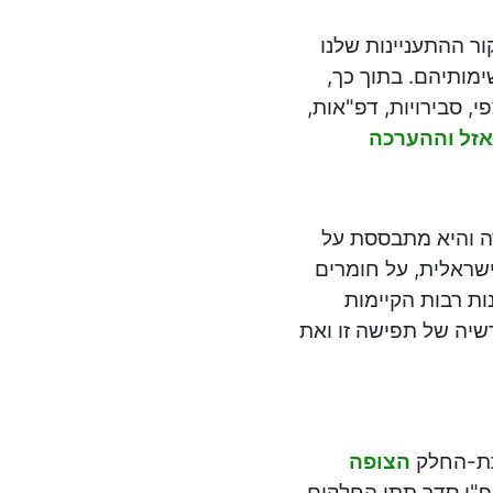
ר ההתעניינות שלנו
מותיהם. בתוך כך,
, סבירויות, דפ"אות,
זל וההערכה
רה והיא מתבססת על
ישראלית, על חומרים
ות רבות הקיימות
שיה של תפישה זו ואת
תת-החלק
הצופה
פ"י סדר תתי החלקים.