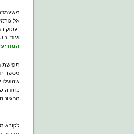
משעמדנו 
אל גורמי
נעסוק במ
ועוד. נו
המודיעי
תפישת המ
מספר חומ
שהועלו ע
כתורה שב
ההגיונות
לקורא מ
מרכיב פא