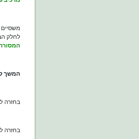
משסיים ה
לחלק הב
המסורת
המשך ל
בחזרה ל
בחזרה ל