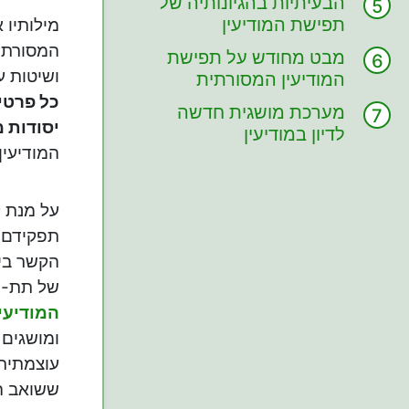
הבעיתיות בהגיונותיה של
תפישת המודיעין
מילותיו 
המסורתית
המסורתית
מבט מחודש על תפישת
ושיטות ע
המודיעין המסורתית
כל פרטי
מערכת מושגית חדשה
יסודות 
לדיון במודיעין
המודיעין
על מנת ל
תפקידם ו
הקשר בין
של תת-ה
המודיעינ
ומושגים 
עוצמתית 
ששואב המ