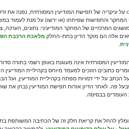
על עיקריה של תפישת המודיעין המסורתית, נפנה את זרקו
 המחקר והתפישות שפיתחו (או ירשו) על מנת לעמוד במשי
ושגים המרכזיים של המחקר המודיעיני: נתונים, הערכה, צפי
שאים אלה הם מוקד הדיון בתת-החלק
מלאכת הרכבת הפא
נית
.
ודיעין המסורתית אינה מעוגנת באופן רשמי בתורה סדו
רים כתובים הזוכים למעמד מיוחס בקהיליית המודיעין ה
ל הכתב על ידי דמויות מפתח בקהיליית המודיעין, ועל הבנ
על פה. לאחר הדיון אודות תפישת המודיעין נבחן את שור
 העומדים בבסיסה.
ומלץ להחל את קריאת חלק זה של הכתיבה המשותפת ב
זל - על עולם הדימויים המודיעיני
, ולהמשיך בקריאה ע