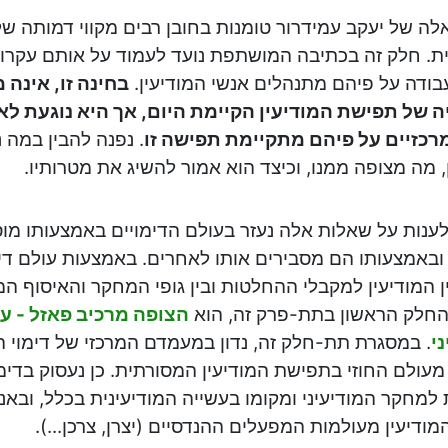
אלה של יעקב עמידרור טומנות בחובן רבים מקווי דמותה ש
. חלק זה בכתיבה המושתפת נועד לעמוד על אותם עקרונות
בודה על פיהם מתנהלים אנשי המודיעין.
בחינה זו, אינה
ה של תפישת המודיעין הקיימת היום, אך היא נוגעת לא
מרכזיים על פיהם מתקיימת תפישה זו
. נפנה להבין במה
, מה מצופה ממנו, וכיצד הוא אמור להשיג את מטרותיו.
ענות על שאלות אלה נעזר בעולם הדימויים באמצעותו מוס
באמצעותו הם מסבירים אותו לאחרים. באמצעות עולם דימ
 המודיעין למקבלי ההחלטות ובין גופי המחקר והאיסוף המודי
חלק הראשון בתת-פרק זה, הוא
הצופה מרכיב פאזל - על
י
. במסגרת תת-חלק זה, נדון במעמדם המרכזי של דימוי ה
מעולם החוזי בתפישת המודיעין המסורתית. כן נעסוק בדי
למחקר המודיעיני ומקומו בעשייה המודיעינית בכלל, ובאנל
ודיעין מעולמות המפעלים ההנדסיים (יצרן, צרכן...).