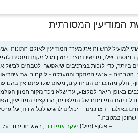
 המודיעין המסורתית
י למועיל להשוות את מערך המודיעין לאולם חתונות: אנש
המוסתר שלו, מביאים מצרכי מזון מכל מקום ומנסים להג
ם ביותר, כדי לזכות במרכיבים שיאפשרו לטבחים לבשל א
. הטבחים - אנשי המחקר וההערכה - לוקחים את שהביאו 
ף, חלק מהדברים הם זורקים, משום שלדעתם אין בהם ער
ים באופן היאה למקצוע, עד שלא ניכר מקור המזון הגולמ
ם לידיהם המיומנות של המלצרים, הם קציני המודיעין, הפו
ים באולם - הצרכנים - ויכולים להגיש לכל אורח, על פי טעמ
 שהוכן במטבח.״
אלוף (מיל')
יעקב עמידרור
, ראש חטיבת המח