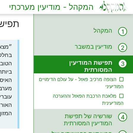
המקהל - מודיעין מערכתי
תפישת
המקהל
מודיעין במשבר
״מצאת
בחלק 
תפישת המודיעין
הטובי
המסורתית
ביותר
הצופה מרכיב פאזל - על עולם הדימויים
האיסו
המודיעיני
מערבב
מלאכת הרכבת הפאזל וההערכה
עוברי
המודיעינית
האורח
המזון
שורשיה של תפישת
המודיעין המסורתית