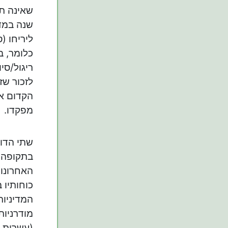
שאינה תו
שנה במדב
ליריחו (
כלומר, ב
ריגול/סי
לזכור שז
הקדום או
מפקדו.
שתי הדוג
בתקופה ה
כוחותיו 
המדיניות
מודרניות
(עשרות א