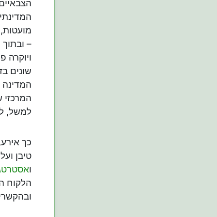
הצבאיים 
המדינתיי
מועטות, 
– ובתוך 
ויוקרה פ
שונים בז
המדינה (
המרכזי ש
למשל, ל
כך אירע,
טיבן ועל
ו
אסטרטגי
הלקוח הי
ובהקשרי