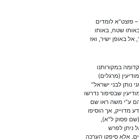
– פזצט"א לומדים
אותו שטח, באותו
אל באופן ישיר, ואז
קדומה במקורותנו
ודיעין (מרגלים)
 נותן לבני ישראל"
מודיעין שבסיפור נדרשו
הם ע"י משה ראו שם
ע מדוייק, אך הוסיפו
(שם פסוק ל"א),
 ניתן לפרש
ם, אלא סיפקו הערכה