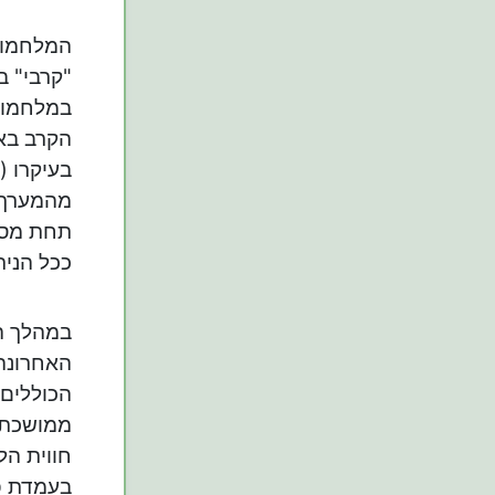
המלחמות 
"קרבי" ב
במלחמות 
הקרב באו
בעיקרו (
מהמערך 
תחת מסוו
ככל הנית
האחרונה,
הכוללים
ממושכת ב
חווית הל
בעמדת פי