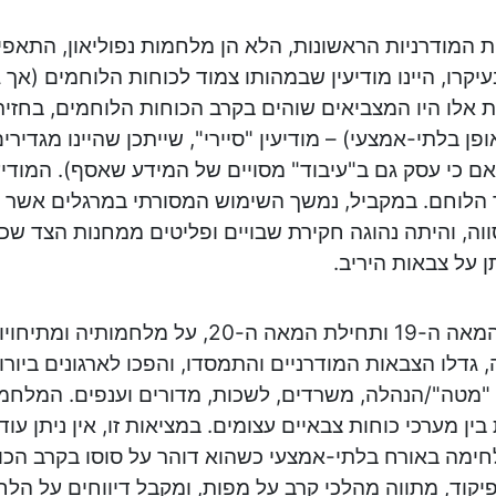
המודרניות הראשונות, הלא הן מלחמות נפוליאון, התאפיינו
עיקרו, היינו מודיעין שבמהותו צמוד לכוחות הלוחמים (אך 
אלו היו המצביאים שוהים בקרב הכוחות הלוחמים, בחזי
פן בלתי-אמצעי) – מודיעין "סיירי", שייתכן שהיינו מגדירים
אם כי עסק גם ב"עיבוד" מסויים של המידע שאסף). המודיעי
הלוחם. במקביל, נמשך השימוש המסורתי במרגלים אשר פ
ה, והיתה נהוגה חקירת שבויים ופליטים ממחנות הצד שכ
ן על צבאות היריב.
במהלך המאה ה-19 ותחילת המאה ה-20, על מלח
 גדלו הצבאות המודרניים והתמסדו, והפכו לארגונים ביורו
 "מטה"/הנהלה, משרדים, לשכות, מדורים וענפים. המלח
ין מערכי כוחות צבאיים עצומים. במציאות זו, אין ניתן עו
חימה באורח בלתי-אמצעי כשהוא דוהר על סוסו בקרב הכו
קוד, מתווה מהלכי קרב על מפות, ומקבל דיווחים על הלח