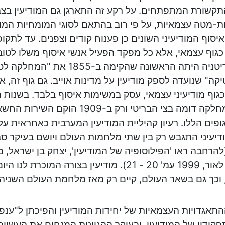
קשורת המתפתחים. על רקע זה התארגן גם המודיעין בצב
ת-מטה עצמאיות, על פי רוב בהתאם לסוגי המומחיות המוד
יסוף המודיעיני השונים כן פענוח קודים וצפנים. עד לתקופה
כגוף עצמאי, אלא כל מפקד הפעיל אנשי איסוף משלו לטו
פיקד. בריטניה היתה הראשונה שהקימה ב-1855 
קה" שנועדה לספק מודיעין על מדינות אוייב. גם גוף זה, 
הוקמה מחלקה דומה בצי הבריטי ורק ב-1909
ופים הללו. רעיון קהיליית המודיעין המערבית כאחראית על
יעיני התגבש רק בין שתי מלחמות העולם ויושם בעיקר 
להרחבה ראו 'הפילוסופיה של המודיעין', יצחק בן ישראל, 
ההוצאה לאור, 1999 עמ' 20 - 21). מודיעין בצורה המו
וכך גם בשאר העולם, קיים רק מאז מלחמת העולם השניה.
תאגדויות העצמאיות של יחידות המודיעין והפיכתן ל"ענפי 
קידיו של המודיעין, ובעיקר ההגיונות המנחים את העשייה 