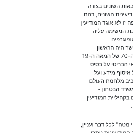
אות השונים בצורה
יעינית השונים, בהם
 זו לא אוגד המודיעין
בת המשימה עליה
את "המחלקה לטופוגרפיה
אשר היה הראשון
שהוגדר כגוף מודיעיני עצמאי, עסק במשימות איסוף בלבד. בשנות ה-70 של המאה ה-19
 הוקם השירות החשאי הבריטי על בסיס
 איסוף מידע ועל
סביב מלחמת העולם
משרד הבטחון -
כרת לנו היום בקהיליית המודיעין
מטה" לכל דבר ועניין,
המודיעינית נותרו