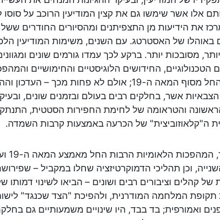
תם אלו אשר שימשו גם את קצין המודיעין הרוכב על סוסו 
כז את הידיעות מן התצפיתנים ומהסיורים החודרים ששל
 באוהלו של האסטרטג. עם השנים, משימות המודיעין הלכו 
ותר, מסובכות יותר. ברקע לכך עמדו גורמים שונים ומגוונים.
 הטכנולוגיים, החידושים הלוגיסטיים והחימושיים והמה
והמידע החל מסוף המאה ה-19; אולם לא פחות מכך –
הצבאיות אשר, בחלקים רבים בעולם ובזמנים שונים, ובע
ראשונה והטראומה של לחימת החפירות הסטטית, התנתקו
ת ה"קלאוזוביצית" של הכרעה באמצעות קרבות השמדה.
זאת ועוד,
נייה, וכן תהליכי הדמוקרטיזציה שחלו במקביל – שפירושם
 של קהלים וציבורים רבים ושונים – הביאו לשינוי דמותו ש
תקופת המלחמה המודרנית, ולהפיכת "הצד שכנגד" לישות
ים ואמורפית; בד בבד, היו שינויים משמעותיים גם בחלק