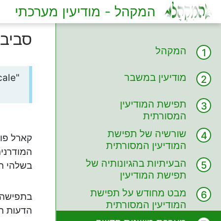
המקהל - מודיעין מערכתי
סביבו
המקהל
מודיעין במשבר
"War is nothing but a duel on a larger scale.”
תפישת המודיעין
המסורתית
שורשיה של תפישת
קארל פון
המודיעין המסורתית
המודרנית
הבעיתיות בהגיונותיה של
בשלהי המאה ה-18 ו
תפישת המודיעין
המסורתית
מבט מחודש על תפישת
בתפישה ה
המודיעין המסורתית
הדעות ה