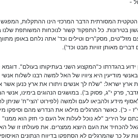
ל -
הטקטית המסורתית הדבר המרכזי הינו ההתקלות, המפגש 
ון בטירונות. כל התפקוד קשור לנוכחות המשותפת שלנו ב
 מזל"טים, מסק"רים וטילים וכד' אתה נלחם באופן מתווך, 
 דברים מאותן זוויות מבט וכד').
 ידוע בהגדרתו כ"המקצוע השני בעתיקותו בעולם". דוגמא 
אנשי מודיעין היא ציוויו של האל למשה רבנו לשלוח אנשי מ
 ארץ ישראל: "שלח לך אנשים ויתורו את ארץ כנען אשר אני
בר, פרק י"ג, פסוק ב'). במושגים הנהוגים בימינו, אנשי ה
אסוף מידע ולהביאו לעם ולמשה (לפירוט 'הצי"ח' שניתן ל
"ז - כ'). כאשר המרגלים מילאו את הנדרש מהם וסיפקו מיד
ם על היריב "לא נוכל לעלות אל העם כי חזק הוא ממנו" 
ל להכחיד את העם היוצא ממצרים. את פעולתו זו של האל
 על כך שהמרגלים לא הסתפקו בדיווח הנתונים האיסופיי