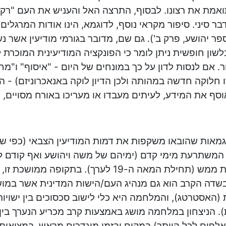
אמת את רצונו. לבסוף, התרצה האל והעניש את העם "רק"
ר סיני. סיפור מקראי נוסף, לדוגמא, הינו אודות המרגלי
ספר יהושע, פרק ב'). גם שם, מדובר בגורמי מודיעין אשר נ
לשון חופשית ניתן לומר כי הפונקציה המודיעינית המוכרת 
ור. אם לנסות לדון על כך במונחים של היום - "איסוף" ו"מ
ו חלוקה חדשה במהותה ולכן הדיון לוקה באנאכרוניזם) - ה
סף את המידע, לעיתים מעבדו או מעריכו באורח מסויים, וד
מאות שהובאו משקפות את דמות המודיעין הצבאי (כפי שהיי
משתרעת מימי קדם (ימיהם של משה ויהושע ואף קודם לכ
האחרונות ממש (תחילת המאה ה-19 לערך). בתקופ
בשדה הקרב הוא גם מנהיג העם/הישות המדינית אשר במוש
 (האסטרטג), והמלחמה היא כלי לישוב סכסוכים בין ישויו
). הניצחון במלחמה מושג באמצעות קרב מכריע הנערך בין
לפים לכל היותר) במקום ובזמן מוגדרים מראש. במציאות ז