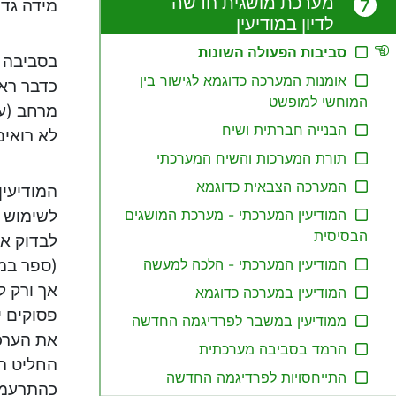
מערכת מושגית חדשה
מידה גדו
לדיון במודיעין
סביבות הפעולה השונות
בסביבה 
אומנות המערכה כדוגמא לגישור בין
כדבר ראש
המוחשי למופשט
מרחב (עם
הבנייה חברתית ושיח
לא רואים
תורת המערכות והשיח המערכתי
המערכה הצבאית כדוגמא
המודיעין
לשימוש ב
המודיעין המערכתי - מערכת המושגים
הבסיסית
לבדוק את
(ספר במד
המודיעין המערכתי - הלכה למעשה
אך ורק ל
המודיעין במערכה כדוגמא
פסוקים י
ממודיעין במשבר לפרדיגמה החדשה
את הערכת
הרמד בסביבה מערכתית
החליט הא
התייחסויות לפרדיגמה החדשה
כהתרעמות