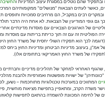
ובתפקיד שהם נוטלים במסגרת עיצוב המדיניות ו
החשיבה 
ם, כאשר לעתים הצבאות "מנושלים" ממקומותיהם המרכזי
ובמקרים רבים במקביל, הם מרחיבים סמכויות ותופסים ת
כך גם גופי המודיעין של הצבאות. לא אחת היה הדבר תול
וליטיים של הארגונים הצבאיים עם מוסדות מדינתיים אחרי
ירה הפוליטית זה עם זה תוך כריתת בריתות עם מוסדות ומנ
דוגמה לכך הוא תפקידו השולי יחסית של משרד החוץ היש
ל אמ"ן, בעיצוב מדיניות הביטחון ומדיניות החוץ ביחס למדי
תפקידו של משרד החוץ האמריקאי בתחומים אלו).
 שהגוף האחראי למחקר של תהליכים מדיניים וחברתיים מ
 "כוונותיהן" של ישויות מופשטות ואמורפיות ולהבנת מהלכ
ים
המתווכים במערכות טכנולוגיות מתוחכמות – נשען, לפח
שר משדה הקרב, ומתאפיין בתפישת מציאות מוחשית, פיזי
ם של לחימה המכוונת להשמדה בהתאם לתפישות קלאוזובי