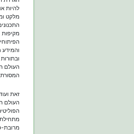
להיות או
מלקט ומר
התכנונים
מקיפות י
הפיתוחים
ובתורות 
העולם ה
המסורתי
העולם הש
הפוליטית
מתחילת 
מרובת-פנ