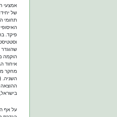
אמצעי הת
של יחידו
תחומי הא
האיסופי 
וסטטיסטי
איחוד הג
מחקר מוד
השניה. (
בישראל, 
על אף הה
הגדרת תפ