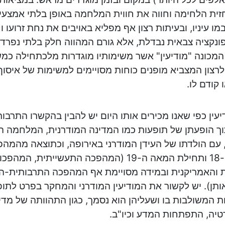
ית הלחימה וחווה את חווית המלחמה באופן בלתי אמצעי;
מו עיניו, ובעיתות רצון אף מפליא באויבים את נחת זרועו וח
 פונקציה צבאית נבדלת, אלא גורם המהווה חלק בלתי נפרד
 המכונה "מודיעין" אשר משימותיו מוגדרות מלכתחילה כמש
צון המצביא מופנים כוחות מסויימים למשימות של איסו
 קודם לו.
עין כפי שאנו מכירים אותו היום יש להבין בהקשרו התרבות
ך הופעתן של תופעות כמו המדינה המודרנית, המלחמה ה
 עם הולדתו של העידן המודרני באירופה, וכתוצאה מהמהפ
המאה ה-18 ותחילת המאה ה-19 (המהפכה התעשייתית,
 והאמריקנית ובמידה מסויימת אף המהפכה התרבותית-ה
אותן). יש לקשור את המודיעין המודרני והמחקר בפרט לתו
ת המשולבות בו ושעליהן הוא נסמך, כגון התהוותה של מד
טיה, התפתחות המדע וכיו"ב.