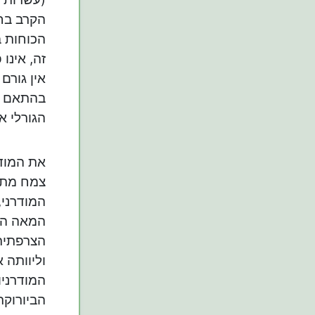
הקרב בחז
הכוחות ב
זה, אינו
אין גורם
בהתאם לר
הגורלי או
את המודי
צמח מתו
המודרני,
הצרפתית
וליוותה 
המודרניו
הביורוקר