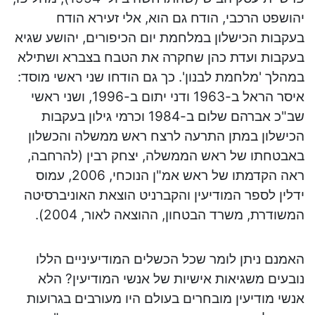
יהושפט הרכבי, הודח גם הוא,
אלי זעירא
הודח
בעקבות הכישלון במלחמת יום הכיפורים, יהושע שגיא
בעקבות ועדת כהן שחקרה את הטבח בצברא ושתילא
במהלך 'מלחמת לבנון'. כך גם הודחו שני ראשי מוסד:
איסר הראל ב-1963 ודני יתום ב-1996, ושני ראשי
שב"כ אברהם שלום ב-1984 וכרמי גילון בעקבות
הכישלון במתן התרעה לרצח ראש ממשלה והכשלון
באבטחתו של ראש הממשלה, יצחק רבין (להרחבה,
ראה הקדמתו של ראש אמ"ן הנוכחי, 2006, עמוס
ידלין לספר המודיעין והקברניט הוצאת האוניברסיטה
המשודרת, משרד הבטחון, ההוצאה לאור, 2004).
האמנם ניתן לומר שכל הכשלים המודיעיניים הללו
נובעים משגיאות אישיות של אנשי המודיעין? הלא
אנשי מודיעין מובחרים בעולם היו מעורבים בגרועות