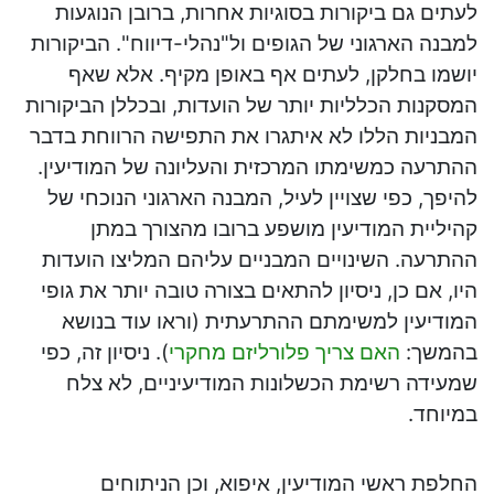
לעתים גם ביקורות בסוגיות אחרות, ברובן הנוגעות
למבנה הארגוני של הגופים ול"נהלי-דיווח". הביקורות
יושמו בחלקן, לעתים אף באופן מקיף. אלא שאף
המסקנות הכלליות יותר של הועדות, ובכללן הביקורות
המבניות הללו לא איתגרו את התפישה הרווחת בדבר
ההתרעה כמשימתו המרכזית והעליונה של המודיעין.
להיפך, כפי שצויין לעיל, המבנה הארגוני הנוכחי של
קהיליית המודיעין מושפע ברובו מהצורך במתן
ההתרעה. השינויים המבניים עליהם המליצו הועדות
היו, אם כן, ניסיון להתאים בצורה טובה יותר את גופי
המודיעין למשימתם ההתרעתית (וראו עוד בנושא
בהמשך:
האם צריך פלורליזם מחקרי
). ניסיון זה, כפי
שמעידה רשימת הכשלונות המודיעיניים, לא צלח
במיוחד.
החלפת ראשי המודיעין, איפוא, וכן הניתוחים