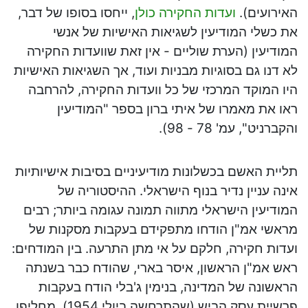
האירועים).
ועדות החקירה כולן
, ייחסו בסופו של דבר,
את כשלי המודיעין לשגיאות האישיות של אנשי
המודיעין (הערת שוליים - אין זאת שוועדות החקירה
לא דנו גם בסוגיות מבניות ועוד, אך השגיאות האישיות
היו המוקד המרכזי של כל וועדות החקירה, להרחבה
ראו את מאמרו של איתי ברון בספר "המודיעין
והקברניט", עמ' 78 - 98).
תליית האשם בכשלונות מודיעיניים בסיבות אישיותיות
אינה עניין נדיר בנוף הישראלי. ההיסטוריה של
המודיעין הישראלי מתווה תמונה עגומה ביותר; רבים
מראשי אמ"ן
הודחו מתפקידם בעקבות מסקנות של
ועדות חקירה, חלקם על אי מתן התרעה. בין המודחים:
ראש אמ"ן הראשון, איסר בארי, שהודח כבר בשנתה
הראשונה של המדינה, בנימין ג'בלי הודח בעקבות
פרשיית עסק הביש (שהתרחשה ביולי 1954), מחליפו,