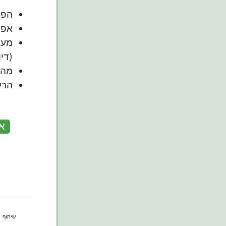
הפל
אפש
מער
(דיו
מה 
הרל
:
או
שיתוף