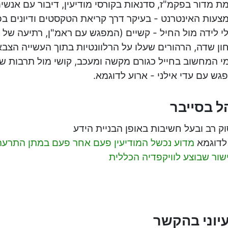
ת מדור בפקמ"ז, סדנאות בקורסי מודיעין, דיבור עם אנשי
צעות האינטרנט - בעיקר דרך קריאת הטקסטים ודיונים בפו
י לידה מול החיל - קשיים (המפגש עם ראמ"ן, רתיעה של
ון שדה, הרהורים שעלו על הרלוונטיות בתוך העשייה הצב
מי המחשוב בחייל כגורם מקשה ומעכב, קושי מול תרבות ש
גש עם עדי אילני - ארוע לדוגמא.
 בסייבר
וק רב ובעל חשיבות באופן הבניית הידע
לדוגמא
מדוע נכשל המודיעין פעם אחר פעם במתן התרעה
שור שבוצע לוויקפדיה הכללית
עיוני בהקשר