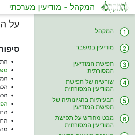
המקהל - מודיעין מערכתי
על ה
המקהל
מודיעין במשבר
סיפור
התח
תפישת המודיעין
מפג
המסורתית
המע
שורשיה של תפישת
הכת
המודיעין המסורתית
הכת
הבעיתיות בהגיונותיה של
הפו
תפישת המודיעין
החומ
המסורתית
מבט מחודש על תפישת
החי
המודיעין המסורתית
מה 