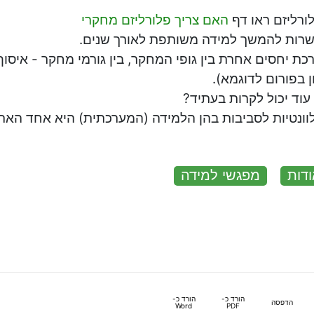
ורליזם ראו דף
האם צריך פלורליזם מחקרי
רות להמשך למידה משותפת לאורך שנים.
כת יחסים אחרת בין גופי המחקר, בין גורמי מחקר - איסוף
ן בפורום לדוגמא).
עוד יכול לקרות בעתיד?
וונטיות לסביבות בהן הלמידה (המערכתית) היא אחד האתג
דות
מפגשי למידה
הורד כ-
הורד כ-
הדפסה
Word
PDF