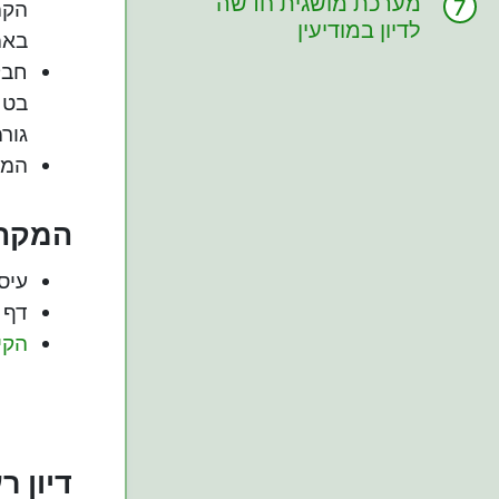
מערכת מושגית חדשה
הקמ
לדיון במודיעין
באמ
חבל
בטח
גור
המפ
המקהל
עיס
דף 
הקי
דיון ר