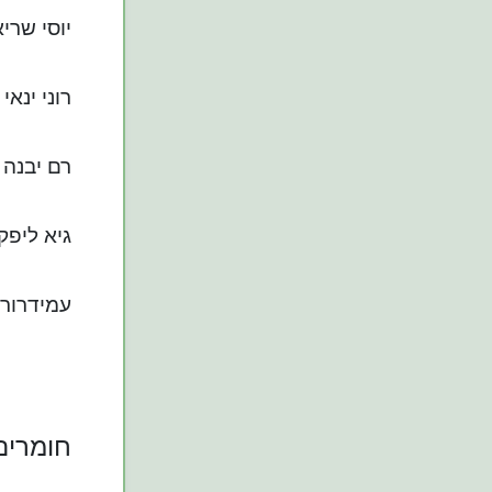
יוסי שרי
רוני ינא
רם יבנה 
גיא ליפקי
עמידרור 
חומרים