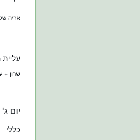
אריה שלו
עליית 
שרון + ע
יום ג'
כללי