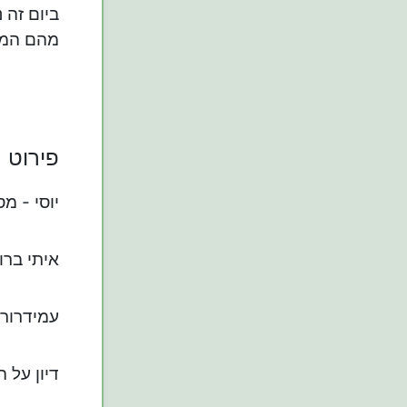
ביום זה 
מהם המתח
פירוט
יוסי - מ
איתי ברו
עמידרור 
דיון על 