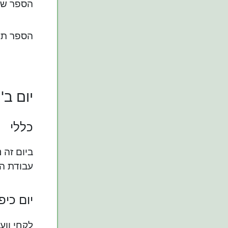
הספר של
הספר תור
יום ב'
כללי
ביום זה 
עבודת המ
יום כיפ
לקחי ווע