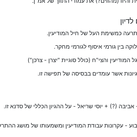
 והיוו (מהווים?) את עמודי התווך של אמ"ן.
לדיון
רעה כמשימת העל של חיל המודיעין.
וקה בין גורמי איסוף לגורמי מחקר.
 המודיעין והצי"ח (כולל סוגיית "יצרן - צרכן")
יונות אשר עומדים בבסיסה של תפישה זו.
אביבה (?) + יוסי שריאל - על ההגיון הכללי של סדנא זו.
וע - עקרונות עבודת המודיעין ומשמעותו של מושג ההתר