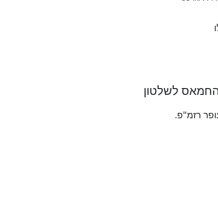
החמאס לשלטון
ופר רזמ"פ.