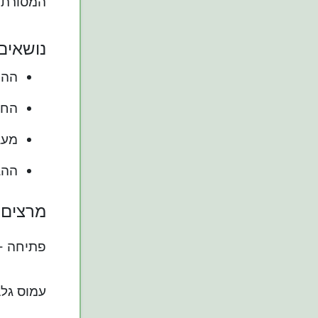
המסורתית
נושאים 
ההת
החל
מעגל
ההג
מרצים
פתיחה - 
עמוס גלב