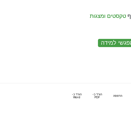
ף
טקסטים ומצגות
פגשי למידה
הורד כ-
הורד כ-
הדפסה
Word
PDF