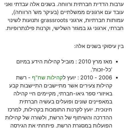
ערבות הדדית חברתית ורווחה. בשנים אלה עבדתי ואני
עובד עם ארגונים ממשלתיים (בעיקר מש' הרווחה),
עמותות חברתיות, ארגוני grassroots ותנועות לשינוי
חברתי, ארגוני גג במגזר השלישי, וקרנות פילנתרופיות.
בין עיסוקי בשנים אלה:
מאז מרץ 2010 : מוביל קהילות הידע במיזם
'כל-זכות'.
2006 - 2010 : יועץ ל
קהילות שח"ף
- רשת
קהילות צעירים אשר מתיישבים התיישבות קבע
באיזורי ספר גיאו-חברתי, מקיימים חיי קהילה
במאפיינים שונים ופועלים בעשיה חברתית
חינוכית. יועץ לקרנות התומכות בקהילות, למרכז
ההדרכה והשיתוף של הרשת, ולשורה של קהילות
הפועלות במסגרת הרשת. פיתחתי את הגירסה