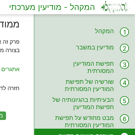
המקהל - מודיעין מערכתי
ממודי
המקהל
פרק זה א
מודיעין במשבר
בצורה מח
תפישת המודיעין
אתגרים 
המסורתית
שורשיה של תפישת
חזרה לד
המודיעין המסורתית
הבעיתיות בהגיונותיה של
:
תפישת המודיעין
המסורתית
מע
מבט מחודש על תפישת
המודיעין המסורתית