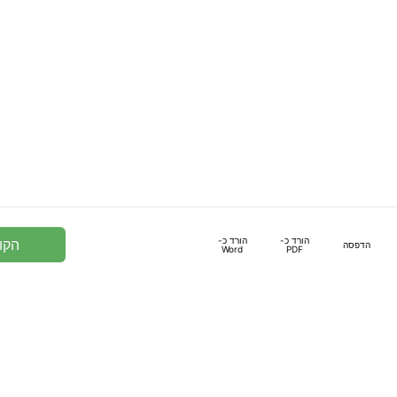
הורד כ-
הורד כ-
הקו
הדפסה
Word
PDF