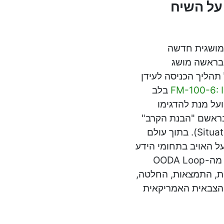
 המהפכה בעניינים הצבאיים (RMA) על השיח
ת מושגית חדשה
ובראשה מושג
תהליך הכניסה לעידן
בלב
מצא רעיון "עליונות המידע" (Information Dominance), ועל מנת להדגימו
בראשם "הבנת הקרב"
(Battlefield Visualization) ו"ערנות מצבית" (Situational Awareness). בתוך עולם
על האויב בתחומי הידע
והידיעה להכרעת המערכה. רעיון מרכזי נוסף בהקשר הזה הוא רעיון מה-OODA Loop
Observation) – מחזור התצפית, התמצאות, החלטה,
ה הצבאית האמריקאית