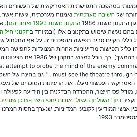
מעותי במהפכה התפישתית האמריקאית של העשורים האחר
ותה של
חשיבה מערכתית
ואמנות מערכתית, גישות אשר באו
ן התקנון משנת 1986
התקנון משנת 1993
ואוחריהם
). א
בהם נעשה שימוש בתקנונים אלו (ובמיוחד ב
תקנוני חיל ה
 כללי הקיים סביב תפישה מהפכנית זו. על אף החלחול ש
ו כליל תפישות מודיעיניות אחרות המנוגדות לתפישה המע
st attempt to probe the mind of the enemy comman
must see the theatre through his eyes…
 האמריקאי העכשווי מעלה את הרעיונות המוכרים של מעגל
מודל פס הייצור, ההפרדה הבדלנית בין הידיעה לפעולה וכ
תקציר
דיון "השולחן העגול" אודות יחסי היצרן-צרכן שנתיי
ין אנשי המודיעין לקובעי המדיניות, שנערך בחסות המרכז ל