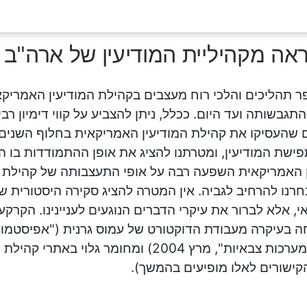
ה מקהיליית המודיעין של ארה"ב
ר תהליכים והלכי רוח מעצבים בקהילת המודיעין האמריק
תגבשותה ועד היום. ככלל, ניתן להצביע על קווי דימיון רבים
 שהעסיקו את קהילת המודיעין האמריקאית בחלוף השנים ל
ישת המודיעין, ומטרתנו להציג את אופן ההתמודדות בו ה
 האמריקאית השפעה רבה על אופי התעצבותה של קהילת ה
חרנו להרחיב לגביה. אין המטרה להציג סקירה היסטורית ש
, אלא לברור את עיקרי הדברים הנוגעים לעניינינו. הקרקע
ה בעיקרה מעבודת הדוקטורט של עמוס גרנית ("אפיסטמולו
מודיעין ומערכות צבאיות", מרץ 2004) ומחומר גלו
ישורים לאלו מופיעים בהמשך).