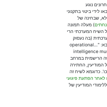
ונים נוגע
 לידי ביטוי בתקנוני
לא, שבחינה של
נחתים
) מעלה תמונה
ל השיח המערכתי הרי
רכתית (בה נעסוק
בהרחבה בהמשך). כך, נוכל למצוא בתקנון של 1986 את הציטוט הבא: "…operational
intelligence mu
". גם בחינה של השפה הרישמית במרחב
 המודיעין, החתירה
ו'. כדוגמא לשיח זה
ם לאחר הפתעת פיגועי
לימודי המודיעין של