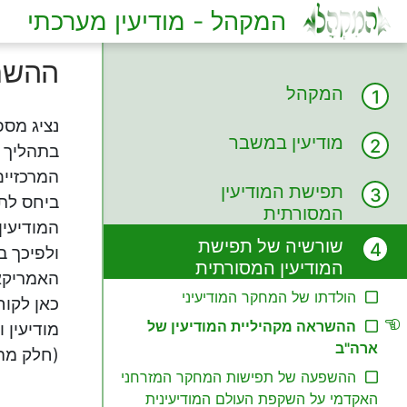
המקהל - מודיעין מערכתי
ההשרא
המקהל
נציג מספ
מודיעין במשבר
בתהליך ה
המרכזיים
תפישת המודיעין
ביחס לתפ
המסורתית
המודיעין
שורשיה של תפישת
ולפיכך ב
המודיעין המסורתית
האמריקאי
הולדתו של המחקר המודיעיני
כאן לקוח
ההשראה מקהיליית המודיעין של
ארה"ב
(חלק מהק
ההשפעה של תפישות המחקר המזרחני
האקדמי על השקפת העולם המודיעינית