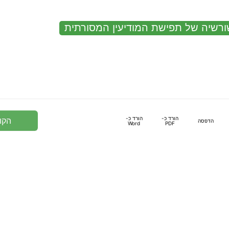
ורשיה של תפישת המודיעין המסורתית
הורד כ-
הורד כ-
הקו
הדפסה
Word
PDF
מדיניות פרטיות
אודות המקהל - מודיעין מערכתי
הבהרות משפטיות
כניסה לחשבון