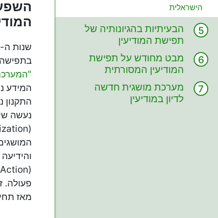
הישראלית
המודיע
הבעיתיות בהגיונותיה של
תפישת המודיעין
המסורתית
מבט מחודש על תפישת
בתפישה 
המודיעין המסורתית
"המערכה הרב מ
מערכת מושגית חדשה
המידע ני
לדיון במודיעין
נעשה שי
המושגים 
פעולה. ז
מאז תחילת