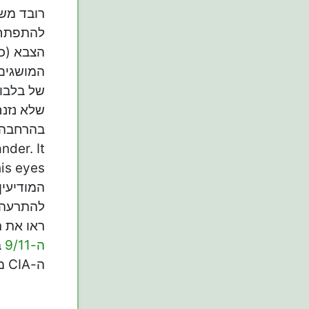
רובד מש
להתפתח
הצבא (כגו
המושגים 
של בלבול
שלא נזנח
der. It
המודיעין
להתרעה, 
ראו את 
ה-9/11
ב
ה-CIA מספטמבר 1993.