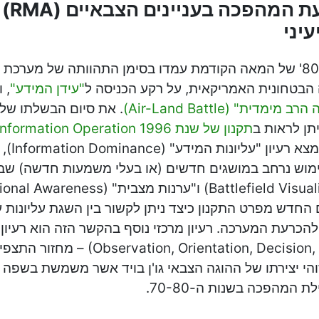
השפעת
יני
שנות ה-80' של המאה הקודמת עמדו בסימן התהוותה של מערכ
הבטחונית האמריקאית, על רקע הכניסה ל
"עידן המידע"
, 
ימדית" (Air-Land Battle)
. את סיום הבשלתו של 
תן לראות ב
תקנון של שנת 1996 FM-100-6: Information Operation
התקנון נ
מוש נרחב במושגים חדשים (או בעלי משמעות חדשה) ש
החדש מפרט התקנון כיצד ניתן לקשור בין השגת עליונות 
(, Orientation, Decision, Action
והי יצירתו של ההוגה הצבאי גו'ן בויד אשר משמשת בשפ
 המהפכה בשנות ה-70-80.