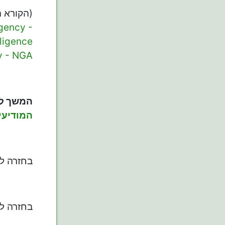
(הקורא ה
Agency -
lligence
y - NGA
המשך ל
המודיעי
בחזרה ל
בחזרה ל