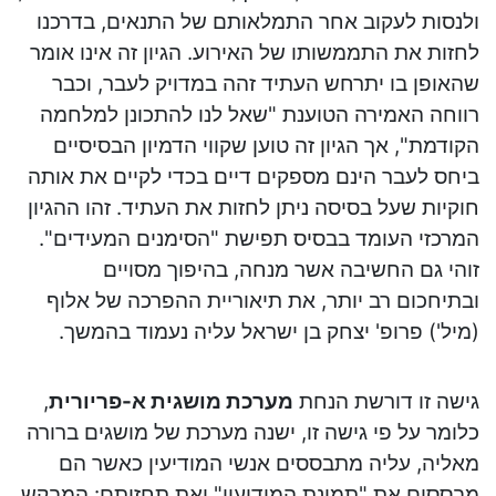
ולנסות לעקוב אחר התמלאותם של התנאים, בדרכנו
לחזות את התממשותו של האירוע. הגיון זה אינו אומר
שהאופן בו יתרחש העתיד זהה במדויק לעבר, וכבר
רווחה האמירה הטוענת "שאל לנו להתכונן למלחמה
הקודמת", אך הגיון זה טוען שקווי הדמיון הבסיסיים
ביחס לעבר הינם מספקים דיים בכדי לקיים את אותה
חוקיות שעל בסיסה ניתן לחזות את העתיד. זהו ההגיון
המרכזי העומד בבסיס תפישת "הסימנים המעידים".
זוהי גם החשיבה אשר מנחה, בהיפוך מסויים
ובתיחכום רב יותר, את תיאוריית ההפרכה של אלוף
(מיל') פרופ' יצחק בן ישראל עליה נעמוד בהמשך.
גישה זו דורשת הנחת
מערכת מושגית א-פריורית
,
כלומר על פי גישה זו, ישנה מערכת של מושגים ברורה
מאליה, עליה מתבססים אנשי המודיעין כאשר הם
מבססים את "תמונת המודיעין" ואת תחזיתם: המבקש