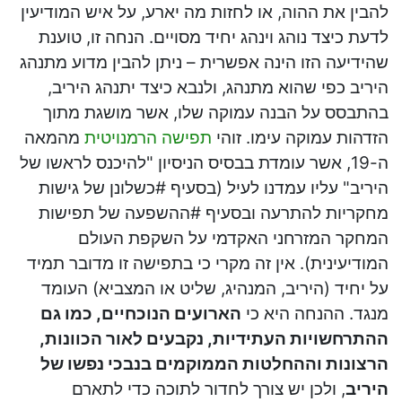
להבין את ההוה, או לחזות מה יארע, על איש המודיעין
לדעת כיצד נוהג וינהג יחיד מסויים. הנחה זו, טוענת
שהידיעה הזו הינה אפשרית – ניתן להבין מדוע מתנהג
היריב כפי שהוא מתנהג, ולנבא כיצד יתנהג היריב,
בהתבסס על הבנה עמוקה שלו, אשר מושגת מתוך
הזדהות עמוקה עימו. זוהי
תפישה הרמנויטית
מהמאה
ה-19, אשר עומדת בבסיס הניסיון "להיכנס לראשו של
היריב" עליו עמדנו לעיל (בסעיף #כשלונן של גישות
מחקריות להתרעה ובסעיף #ההשפעה של תפישות
המחקר המזרחני האקדמי על השקפת העולם
המודיעינית). אין זה מקרי כי בתפישה זו מדובר תמיד
על יחיד (היריב, המנהיג, שליט או המצביא) העומד
מנגד. ההנחה היא כי
הארועים הנוכחיים, כמו גם
ההתרחשויות העתידיות, נקבעים לאור הכוונות,
הרצונות וההחלטות הממוקמים בנבכי נפשו של
היריב
, ולכן יש צורך לחדור לתוכה כדי לתארם