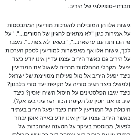
חברתי-סוציולוגי של היריב.
גישות אלו הן המובילות להערכות מודיעין המתבססות
על אמירות כגון "לא מתאים להגיון של הסורים...", "על
פי הכרותנו עם ערפאת...", "בשאר לא צפוי...". מעבר
לכך, גישות אלו אף מאפשרות למודיעין לספק הערכות
על היריב גם כאשר היריב עצמו עדיין אינו יודע כיצד
יפעל. מקבלי ההחלטות מרבים לשאול את המודיעין
כיצד יפעל היריב אל מול פעילות מסויימת של ישראל
(למשל: כיצד תגיב סוריה על תקיפת יעד סורי בלבנון?
כיצד יגיבו הפלסטינים על חיסול השיח יאסין? כיצד
יגיב צדאם חסין על תקיפת הכור הגרעיני בעראק?).
היכולת של המודיעין לחזות כיצד יפעל היריב בעתיד
כאשר היריב עצמו עדיין אינו יודע באיזה אופן יבחר
לפעול, מבוססת בעיקר על הטענה שההכרות של
המודיעין עם היריב היא עמוקה דיה כך שיש ביכולתו