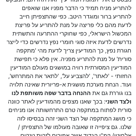
להתריע מניח תמיד כי הדבר מפניו אנו שואפים
להתריע ברור ומוגדר היטב. כפי שהתצפיתן חייב
לדעת מהם כלי פריצה על מנת להתריע על פריצת
המכשול הישראלי, כפי שחוקרי ההתרעה והתשתית
נדרשים לדעת איזה סוגי חומרי נפץ נדרשים כדי לייצר
חגורת נפץ, כך המודיעין צריך לדעת מהי 'מתקפה
סורית' על מנת להתריע מפניה. אין פלא כי תפישת
המודיעין המסורתית רוויה במושגים מעולם המודיעין
החזותי - 'לאתר', 'להצביע על', 'לתאר את המתרחש',
ועוד. הנחת מערכת מושגית א-פריורית שאינה תלויה
בנו גוררת גם את
ההנחה בדבר שפה משותפת לנו
ולצד השני
: בכך שאנו מצפים מהמודיעין לאתר כוונה
סורית לפתוח במתקפה טרם התרחשותה אנו מניחים
כי מושג המתקפה של הצד השני זהה בבסיסו לזה
שלנו. גם ציפייה זו שאובה מעולמו של התצפיתן /
אלחוטן/ קמ"ן הגדוד אשר אמורים לזהות טנקים