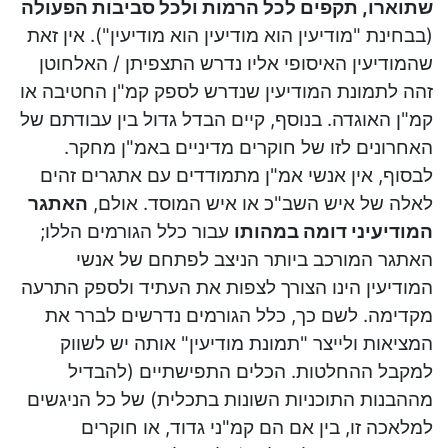
שתוארו, תקפים לכל הרמות ולכל סביבות הפעולה
(בבחינת "מודיעין הוא מודיעין הוא מודיעין"). אין זאת
שהמודיעין האיסופי אליו נדרש התצפיתן / האלחוטן
זהה לתמונת המודיעין שנדרש לספק קמ"ן החטיבה או
קמ"ן האוגדה. בנוסף, קיים הבדל גדול בין עבודתם של
האחרונים לזו של חוקרים מדיניים באמ"ן מחקר.
לבסוף, אין אנשי אמ"ן מתמודדים עם אתגרים זהים
לאלה של איש השב"כ או איש המוסד. אולם,
האתגר
המודיעיני דומה במהותו
עבור כלל הגורמים הללו;
האתגר המורכב ביותר הניצב לפתחם של אנשי
המודיעין הינו הצורך לצפות את העתיד ולספק התרעה
מקדימה. לשם כך, כלל הגורמים נדרשים לברר את
המציאות ולייצר "תמונת מודיעין" אותה יש לשווק
למקבל ההחלטות. הכלים התפישתיים (להבדיל
מההבנות התוכניות השונות בתכלית) של כל הניגשים
למלאכה זו, בין אם הם קמ"ני גדוד, או חוקרים