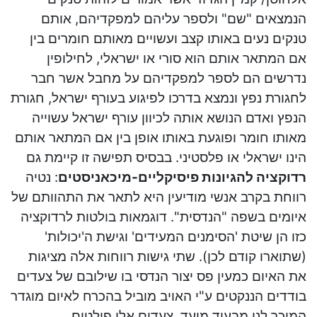
הנמצאים "שם" ולספר עליהם למפקדיהם, אותם
טנקים נעים באותו קצב ועשויים מאותם חומרים בין
אם המתאר אותם הוא סורי או ישראלי, לחילופין
נדרשים הם לספר למפקדיהם על מחבל אשר חבר
לחגורת נפץ ונמצא בדרכו לפיגוע בעורף ישראל, חגורת
הנפץ ואדם הנושא אותה לכיוון עורף ישראל עשוייה
מאותו חומר ופוגעת באותו אופן בין אם המתאר אותם
הינו ישראלי או פלסטיני. בבסיס תפישה זו קיימת גם
רדוקציה להגיונות פיסיקליים-מיכאניסטים
: נטיה
רווחת בקרב אנשי מודיעין היא לתאר את התהוותם של
איומים בשפה "הנדסית". דוגמאות בולטות לרדוקציה
כזו הן שיטת 'הסימנים המעידים' וגישת ה'יכולות'
(שתוארו קודם לכן). שתי גישות רווחות אלה מציגות
את האיום כמעין פס יצור הנדסי בו שילובם של צעדים
בודדים הננקטים ע"י האויב מוביל בהכרח לאיום מוגדר
המוכר לנו מבעוד מועד. צעדים אלו פולטים