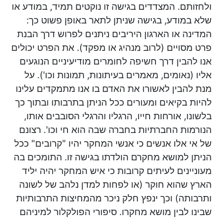
ולחזותם. המצדדים בגישה זו נוקטים תמיד, במודע או
שלא במודע, בגישה שניתן לתאר באופן פשוט כך:
המדינה או הארגון היריבים ניתנים לפרוש דרך הבנת
פרט מסויים (לרוב מנהיג או מפקד). את הפרט יכולים
אנו להבין דרך חשיפה לחומרים מודיעיניים הנוגעים
אליו (נאומים, מאמרים בעיתונות, תמונות וכו'). על
מנת להבין לאשורו את האדם בו אנו מתמקדים עלינו
להיות בקיאים ומעורים ככל הניתן בתרבותו ובתוך כך
בלשונו, אורחות חייו, הרגליו והרגלי הסובבים אותו,
הנורמות החברתיות בחברה שבה הוא חי וכו'. רצונם
של אי אלו אנשים כי אנשי המחקר יהיו "קרובים" ככל
הניתן למושא מחקרם הולדתו בגישה זו. התומכים בה
מעוניינים לעיתים קרובות כי איש המחקר יהיה יליד
הארץ שהוא חוקר (או לפחות למדן נלהב של לשונה
ותרבותה) וכך ינפץ חלק ניכר מהמחיצות התרבותיות
שבינו לבין מושא מחקרו. סיפורי הפולקלור למיניהם