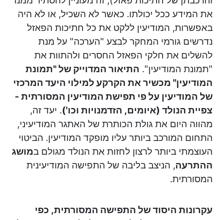
והרכבתן של חתיכות פאזל), זה מעוניין להסתיר ממנו
את המידע ככל יכולתו. כאשר לא השכיל, או לא היה
באפשרות, המודיעין ללקט את כל חתיכות הפאזל
נדרשים גורמי המחקר לבצע "הערכה" על מנת
להשלים את חלקי הפאזל החסרים ולהתוות את
"תמונת המודיעין".
התיאור המדוייק של "תמונת
המודיעין" מכשיר את הקרקע למילוי היעד המרכזי
של המודיעין על פי תפישת המודיעין המסורתית -
צפיית הנולד (איומים, הזדמנויות וכו')
. יעד זה,
מהווה היום את גולת הכותרת של האתגר המודיעיני,
התחום המורכב ביותר עליו מופקד המודיעין. הביטוי
העוצמתי ביותר לרצון לחזות את הנולד מגולם ב
מושג
ההתרעה
, הניצב בליבה של התפישה המודיעינית
המסורתית.
עקרונות היסוד של התפישה המסורתית, כפי