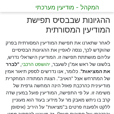
המקהל - מודיעין מערכתי
ההגיונות שבבסיס תפישת
המודיעין המסורתית
לאחר שתארנו את תפישת המודיעין המסורתית בפרק
שהוקדש לכך, ננסה לאפיין את ההגיונות הבסיסיים
עליהם מושתתת תפישה זו. המודיעין הישראלי נדרש,
בלשונו של ראש אמ"ן לשעבר,
יהושפט הרכבי
,
"לברר
את המציאות"
. כלומר, אנו נדרשים לספק תיאור אמין
של המתרחש אצל "האויב". הצגת המתודה המחקרית
מודיעינית כהרכבת פאזל הינה המחשה גרפית של
משימה זו. על פי התפישה, המודיעין פועל במעין שדה
קרב בו ניתש מאבק מר על מידע: בעוד הוא מעוניין
ללקט ולפענח פרטים ב"מציאות" על היריב (איסופן