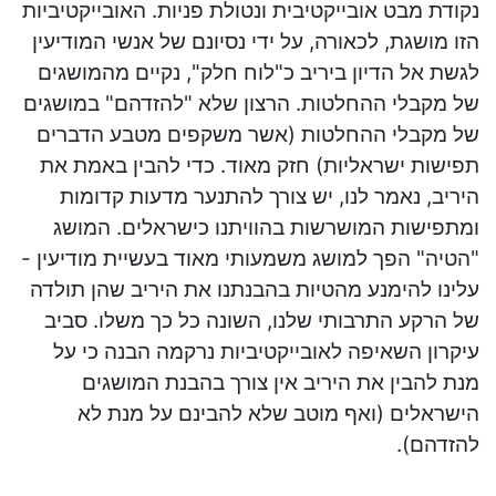
נקודת מבט אובייקטיבית ונטולת פניות. האובייקטיביות
הזו מושגת, לכאורה, על ידי נסיונם של אנשי המודיעין
לגשת אל הדיון ביריב כ"לוח חלק", נקיים מהמושגים
של מקבלי ההחלטות. הרצון שלא "להזדהם" במושגים
של מקבלי ההחלטות (אשר משקפים מטבע הדברים
תפישות ישראליות) חזק מאוד. כדי להבין באמת את
היריב, נאמר לנו, יש צורך להתנער מדעות קדומות
ומתפישות המושרשות בהוויתנו כישראלים. המושג
"הטיה" הפך למושג משמעותי מאוד בעשיית מודיעין -
עלינו להימנע מהטיות בהבנתנו את היריב שהן תולדה
של הרקע התרבותי שלנו, השונה כל כך משלו. סביב
עיקרון השאיפה לאובייקטיביות נרקמה הבנה כי על
מנת להבין את היריב אין צורך בהבנת המושגים
הישראלים (ואף מוטב שלא להבינם על מנת לא
להזדהם).